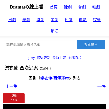
DramasQ線上看
首頁
陸劇
台劇
韓劇
日劇
泰劇
港劇
美劇
短劇
电影
綜藝
動漫
gimy
最近更新
最新上架
全部影片
綉衣使·西漢迷案
（动作片）
回到《
綉衣使·西漢迷案
》列表
上一集
下一集
片源1
XYun