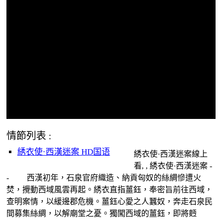
情節列表 :
綉衣使·西漢迷案 HD国语
綉衣使·西漢迷案線上
看, , 綉衣使·西漢迷案 -
- 西漢初年，石泉官府織造、納貢匈奴的絲綢慘遭火
焚，攪動西域風雲再起。綉衣直指薑鈺，奉密旨前往西域，
查明案情，以緩邊郡危機。薑鈺心愛之人蠶奴，奔走石泉民
間募集絲綢，以解廟堂之憂。獨闖西域的薑鈺，即將麪