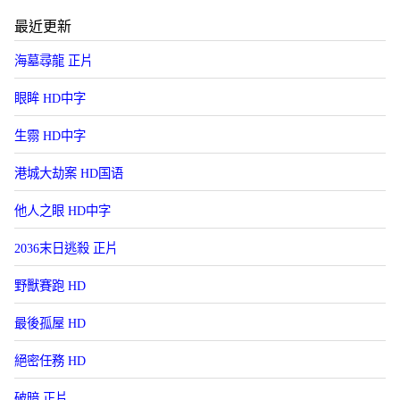
最近更新
海墓尋龍 正片
眼眸 HD中字
生霛 HD中字
港城大劫案 HD国语
他人之眼 HD中字
2036末日逃殺 正片
野獸賽跑 HD
最後孤屋 HD
絕密任務 HD
破暗 正片