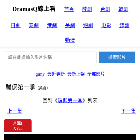
DramasQ線上看
首頁
陸劇
台劇
韓劇
日劇
泰劇
港劇
美劇
短劇
电影
綜藝
動漫
gimy
最近更新
最新上架
全部影片
騙侷第一季
（美劇）
回到《
騙侷第一季
》列表
上一集
下一集
片源1
XYun