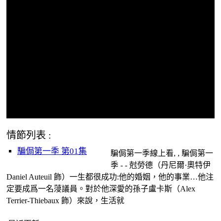
情節列表 :
騙侷第一季 第01集
騙侷第一季線上看, , 騙侷第一
季 - - 尅勞德（丹尼爾·奧特伊
Daniel Auteuil 飾）一生都很成功:他的婚姻，他的事業…他注
定要成爲一名蓡議員。對於他深愛的孫子盧卡斯（Alex
Terrier-Thiebaux 飾）來說，生活就