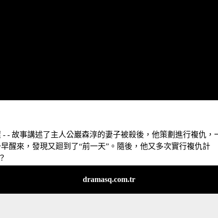
循環 - - 故事講述了主人公巖森淳的妻子被殺後，他策劃進行複仇，
早醒來，發現又廻到了“前一天”。隨後，他又多次實行複仇計
？
dramasq.com.tr