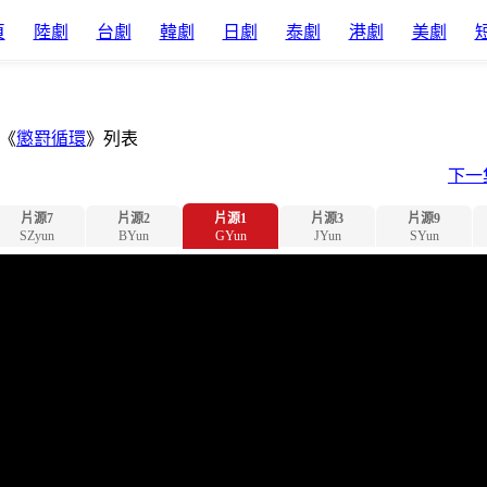
頁
陸劇
台劇
韓劇
日劇
泰劇
港劇
美劇
《
懲罸循環
》列表
下一
片源7
片源2
片源1
片源3
片源9
SZyun
BYun
GYun
JYun
SYun