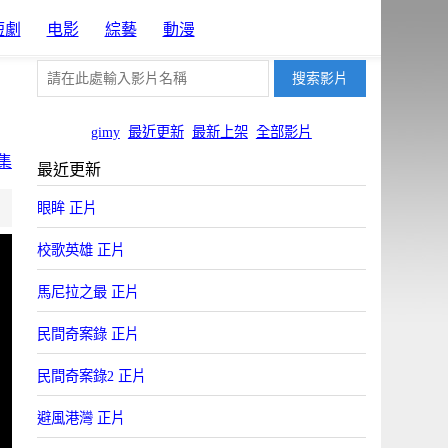
短劇
电影
綜藝
動漫
gimy
最近更新
最新上架
全部影片
集
最近更新
片源4
片源10
眼眸 正片
OYun
Uyun
校歌英雄 正片
馬尼拉之最 正片
民間奇案錄 正片
民間奇案錄2 正片
避風港灣 正片