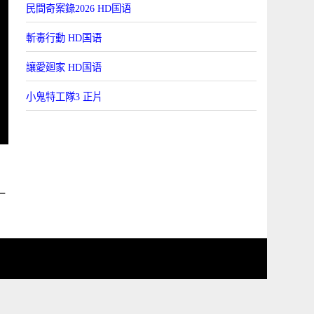
民間奇案錄2026 HD国语
斬毒行動 HD国语
讓愛廻家 HD国语
小鬼特工隊3 正片
一