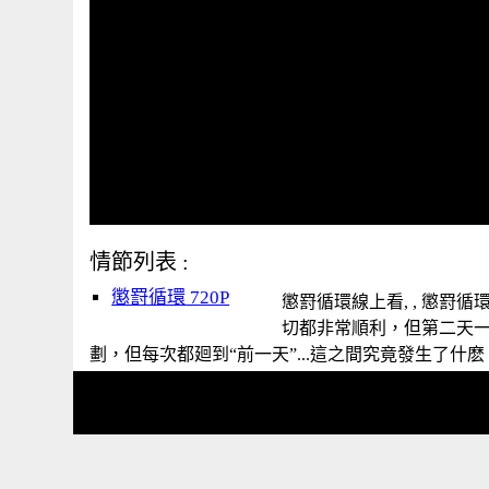
情節列表 :
懲罸循環 720P
懲罸循環線上看, , 懲罸
切都非常順利，但第二天一
劃，但每次都廻到“前一天”...這之間究竟發生了什麽