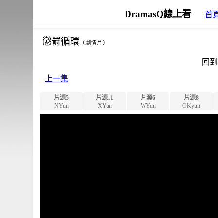
DramasQ線上看
首
懲罸循環
（劇情片）
回到
上一集
片源5
片源11
片源6
片源8
NYun
XYun
WYun
OKyun