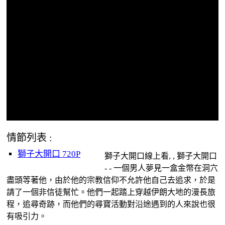
情節列表 :
獅子大開口 720P
獅子大開口線上看, , 獅子大開口
- - 一個男人夢見一盒金幣在洞穴
盡頭等著他，由於他的宗教信仰不允許他自己去追求，於是
請了一個非信徒幫忙。他們一起踏上穿越伊朗大地的漫長旅
程，追尋奇跡，而他們的尋寶活動對沿途遇到的人來說也很
有吸引力。