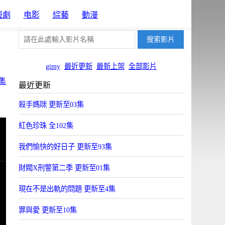
短劇
电影
綜藝
動漫
gimy
最近更新
最新上架
全部影片
集
最近更新
殺手媽咪 更新至03集
紅色珍珠 全102集
我們愉快的好日子 更新至93集
財閥X刑警第二季 更新至01集
現在不是出軌的問題 更新至4集
罪與愛 更新至10集