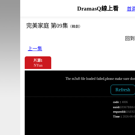
DramasQ線上看
首
完美家庭 第09集
（韓劇）
回到
上一集
片源1
NYun