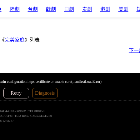
頁
陸劇
台劇
韓劇
日劇
泰劇
港劇
美劇
《
完美家庭
》列表
下一