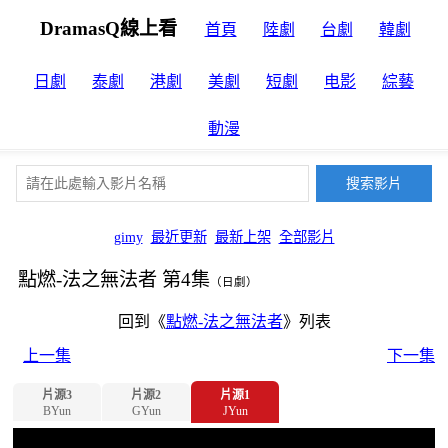
DramasQ線上看
首頁
陸劇
台劇
韓劇
日劇
泰劇
港劇
美劇
短劇
电影
綜藝
動漫
gimy
最近更新
最新上架
全部影片
點燃-法之無法者 第4集
（日劇）
回到《
點燃-法之無法者
》列表
上一集
下一集
片源3
片源2
片源1
BYun
GYun
JYun