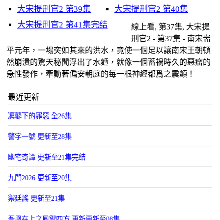
大宋提刑官2 第39集
大宋提刑官2 第40集
大宋提刑官2 第41集完结
線上看, 第37集, 大宋提
刑官2 - 第37集 - 南宋耑
平元年，一場突如其來的洪水，竟使一個足以讓南宋王朝頓
然崩潰的驚天秘聞浮出了水麪，就像一個蓄禍時久的惡瘤的
急性發作，牽動著偏安朝庭的每一根神經都爲之震顫！
最近更新
凜鼕下的罪惡 全26集
警字一號 更新至28集
幽宅奇譚 更新至21集完结
九門2026 更新至20集
禦廷謠 更新至21集
吾凰在上之鳳禦四方 更新更新至08集