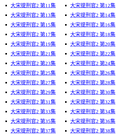
大宋提刑官2 第11集
大宋提刑官2 第12集
大宋提刑官2 第13集
大宋提刑官2 第14集
大宋提刑官2 第15集
大宋提刑官2 第16集
大宋提刑官2 第17集
大宋提刑官2 第18集
大宋提刑官2 第19集
大宋提刑官2 第20集
大宋提刑官2 第21集
大宋提刑官2 第22集
大宋提刑官2 第23集
大宋提刑官2 第24集
大宋提刑官2 第25集
大宋提刑官2 第26集
大宋提刑官2 第27集
大宋提刑官2 第28集
大宋提刑官2 第29集
大宋提刑官2 第30集
大宋提刑官2 第31集
大宋提刑官2 第32集
大宋提刑官2 第33集
大宋提刑官2 第34集
大宋提刑官2 第35集
大宋提刑官2 第36集
大宋提刑官2 第37集
大宋提刑官2 第38集