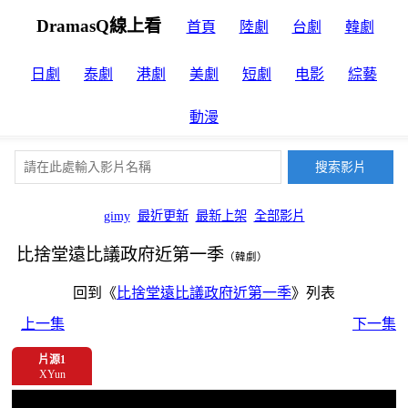
DramasQ線上看
首頁
陸劇
台劇
韓劇
日劇
泰劇
港劇
美劇
短劇
电影
綜藝
動漫
gimy
最近更新
最新上架
全部影片
比捨堂遠比議政府近第一季
（韓劇）
回到《
比捨堂遠比議政府近第一季
》列表
上一集
下一集
片源1
XYun