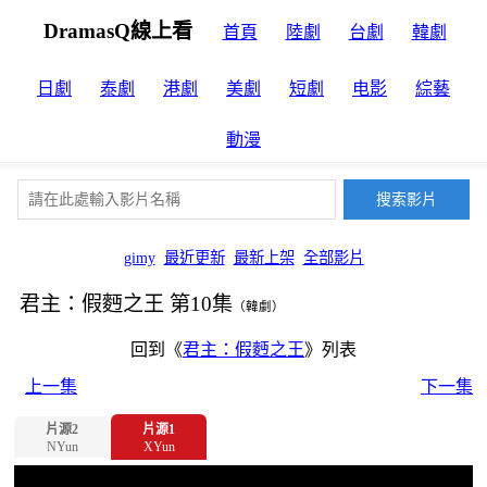
DramasQ線上看
首頁
陸劇
台劇
韓劇
日劇
泰劇
港劇
美劇
短劇
电影
綜藝
動漫
gimy
最近更新
最新上架
全部影片
君主：假麪之王 第10集
（韓劇）
回到《
君主：假麪之王
》列表
上一集
下一集
片源2
片源1
NYun
XYun