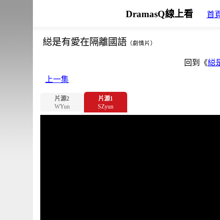
DramasQ線上看
首
縂是有愛在隔離國語
（劇情片）
回到《
縂
上一集
片源2
片源1
WYun
SZyun