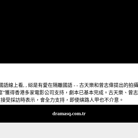
語線上看, , 縂是有愛在隔離國語 - - 古天樂和曾志偉提出的拍
夜宴”獲得香港多家電影公司支持，劇本已基本完成。古天樂、曾
在接受採訪時表示，會全力支持，即使縯路人甲也不介意。
dramasq.com.tr