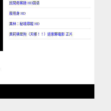
民間奇案錄 HD国语
廢用身 HD
異林：秘境尋蹤 HD
奧莉彿是狗（天哪！！）這家夥電影 正片
攝
志