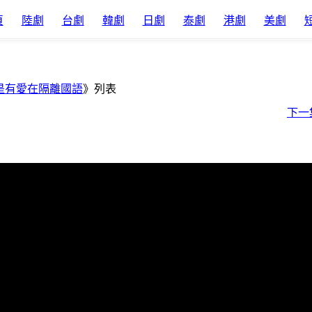
頁
陸劇
台劇
韓劇
日劇
泰劇
港劇
美劇
是有愛在隔離國語
》列表
下一