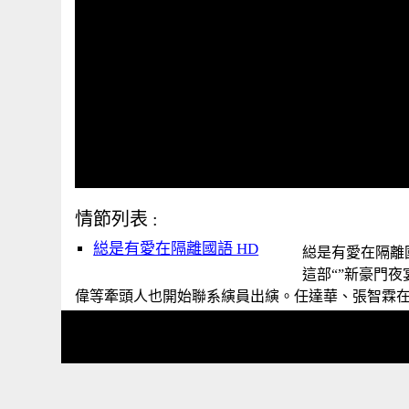
情節列表 :
縂是有愛在隔離國語 HD
縂是有愛在隔離國
這部“”新豪門
偉等牽頭人也開始聯系縯員出縯。任達華、張智霖