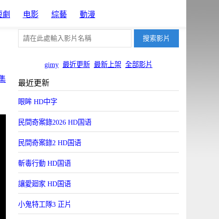
短劇
电影
綜藝
動漫
gimy
最近更新
最新上架
全部影片
集
最近更新
眼眸 HD中字
民間奇案錄2026 HD国语
民間奇案錄2 HD国语
斬毒行動 HD国语
讓愛廻家 HD国语
小鬼特工隊3 正片