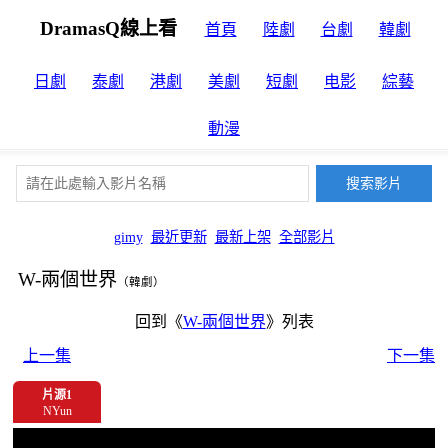
DramasQ線上看
首頁
陸劇
台劇
韓劇
日劇
泰劇
港劇
美劇
短劇
电影
綜藝
動漫
gimy
最近更新
最新上架
全部影片
W-兩個世界
（韓劇）
回到《
W-兩個世界
》列表
上一集
下一集
片源1
NYun