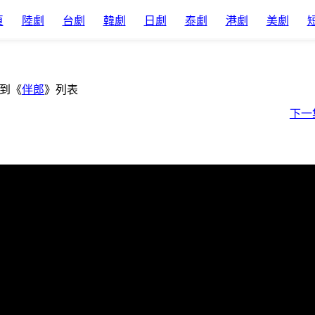
頁
陸劇
台劇
韓劇
日劇
泰劇
港劇
美劇
到《
伴郎
》列表
下一