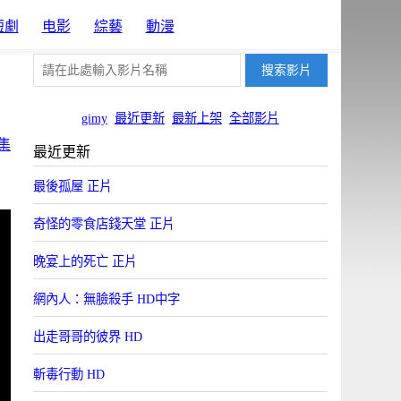
短劇
电影
綜藝
動漫
gimy
最近更新
最新上架
全部影片
集
最近更新
最後孤屋 正片
奇怪的零食店錢天堂 正片
晚宴上的死亡 正片
網內人：無臉殺手 HD中字
出走哥哥的彼界 HD
斬毒行動 HD