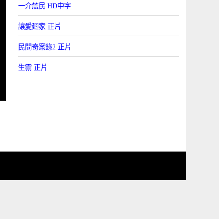
一介辳民 HD中字
讓愛廻家 正片
民間奇案錄2 正片
生霛 正片