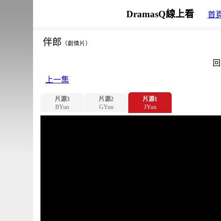
DramasQ線上看
首
伴郎
（劇情片）
回
上一集
片源3
片源2
片源1
BYun
GYun
JYun