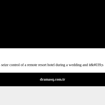
e control of a remote resort hotel during a wedding and it&#039;s
dramasq.com.tr