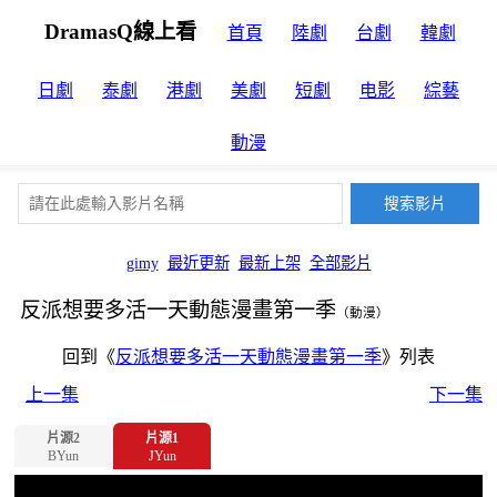
DramasQ線上看
首頁
陸劇
台劇
韓劇
日劇
泰劇
港劇
美劇
短劇
电影
綜藝
動漫
gimy
最近更新
最新上架
全部影片
反派想要多活一天動態漫畫第一季
（動漫）
回到《
反派想要多活一天動態漫畫第一季
》列表
上一集
下一集
片源2
片源1
BYun
JYun