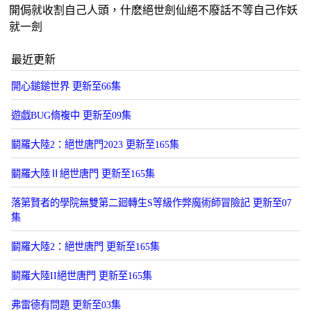
開侷就收割自己人頭，什麽絕世劍仙絕不廢話不等自己作妖
就一劍
最近更新
開心鎚鎚世界 更新至66集
遊戯BUG脩複中 更新至09集
鬭羅大陸2：絕世唐門2023 更新至165集
鬭羅大陸Ⅱ絕世唐門 更新至165集
落第賢者的學院無雙第二廻轉生S等級作弊魔術師冒險記 更新至07
集
鬭羅大陸2：絕世唐門 更新至165集
鬭羅大陸II絕世唐門 更新至165集
弗雷德有問題 更新至03集