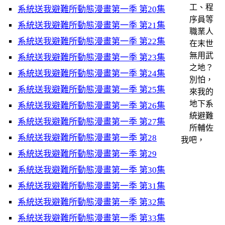
工、程
系統送我避難所動態漫畫第一季 第20集
序員等
系統送我避難所動態漫畫第一季 第21集
職業人
系統送我避難所動態漫畫第一季 第22集
在末世
無用武
系統送我避難所動態漫畫第一季 第23集
之地？
系統送我避難所動態漫畫第一季 第24集
別怕，
系統送我避難所動態漫畫第一季 第25集
來我的
地下系
系統送我避難所動態漫畫第一季 第26集
統避難
系統送我避難所動態漫畫第一季 第27集
所輔佐
系統送我避難所動態漫畫第一季 第28
我吧，
系統送我避難所動態漫畫第一季 第29
系統送我避難所動態漫畫第一季 第30集
系統送我避難所動態漫畫第一季 第31集
系統送我避難所動態漫畫第一季 第32集
系統送我避難所動態漫畫第一季 第33集