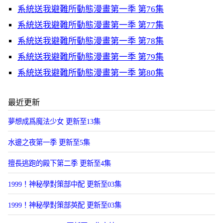
系統送我避難所動態漫畫第一季 第76集
系統送我避難所動態漫畫第一季 第77集
系統送我避難所動態漫畫第一季 第78集
系統送我避難所動態漫畫第一季 第79集
系統送我避難所動態漫畫第一季 第80集
最近更新
夢想成爲魔法少女 更新至13集
水邊之夜第一季 更新至5集
擅長逃跑的殿下第二季 更新至4集
1999！神秘學對策部中配 更新至03集
1999！神秘學對策部英配 更新至03集