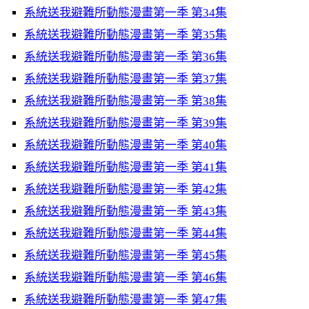
系統送我避難所動態漫畫第一季 第34集
系統送我避難所動態漫畫第一季 第35集
系統送我避難所動態漫畫第一季 第36集
系統送我避難所動態漫畫第一季 第37集
系統送我避難所動態漫畫第一季 第38集
系統送我避難所動態漫畫第一季 第39集
系統送我避難所動態漫畫第一季 第40集
系統送我避難所動態漫畫第一季 第41集
系統送我避難所動態漫畫第一季 第42集
系統送我避難所動態漫畫第一季 第43集
系統送我避難所動態漫畫第一季 第44集
系統送我避難所動態漫畫第一季 第45集
系統送我避難所動態漫畫第一季 第46集
系統送我避難所動態漫畫第一季 第47集