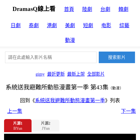
DramasQ線上看
首頁
陸劇
台劇
韓劇
日劇
泰劇
港劇
美劇
短劇
电影
綜藝
動漫
gimy
最近更新
最新上架
全部影片
系統送我避難所動態漫畫第一季 第43集
（動漫）
回到《
系統送我避難所動態漫畫第一季
》列表
上一集
下一集
片源1
片源2
BYun
JYun