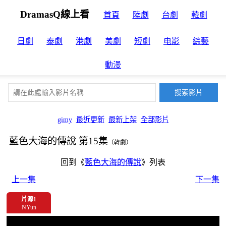
DramasQ線上看
首頁
陸劇
台劇
韓劇
日劇
泰劇
港劇
美劇
短劇
电影
綜藝
動漫
gimy
最近更新
最新上架
全部影片
藍色大海的傳說 第15集
（韓劇）
回到《
藍色大海的傳說
》列表
上一集
下一集
片源1
NYun