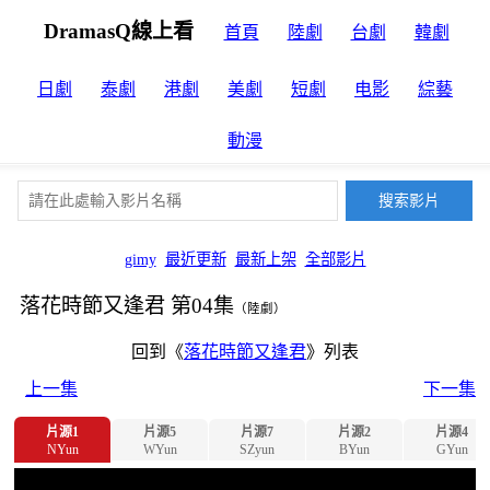
DramasQ線上看
首頁
陸劇
台劇
韓劇
日劇
泰劇
港劇
美劇
短劇
电影
綜藝
動漫
gimy
最近更新
最新上架
全部影片
落花時節又逢君 第04集
（陸劇）
回到《
落花時節又逢君
》列表
上一集
下一集
片源1
片源5
片源7
片源2
片源4
NYun
WYun
SZyun
BYun
GYun