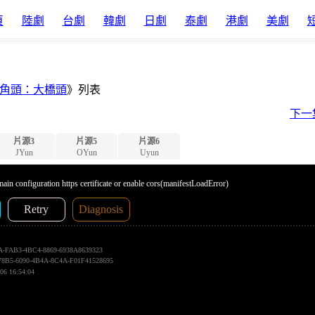
頁
陸劇
台劇
韓劇
日劇
泰劇
港劇
美劇
角頭：大橋頭
》列表
下一
片源3
片源5
片源6
JYun
OYun
Uyun