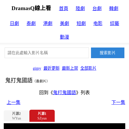
DramasQ線上看
首頁
陸劇
台劇
韓劇
日劇
泰劇
港劇
美劇
短劇
电影
綜藝
動漫
gimy
最近更新
最新上架
全部影片
鬼打鬼國語
（喜劇片）
回到《
鬼打鬼國語
》列表
上一集
下一集
片源2
片源1
WYun
SZyun