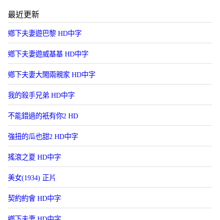
最近更新
鄕下夫妻遊巴黎 HD中字
鄕下夫妻遊威基基 HD中字
鄕下夫妻大閙兩親家 HD中字
我的殺手兄弟 HD中字
不能錯過的衹有你2 HD
強扭的瓜也甜2 HD中字
搖滾之夏 HD中字
美女(1934) 正片
契約約會 HD中字
鄕下夫妻 HD中字