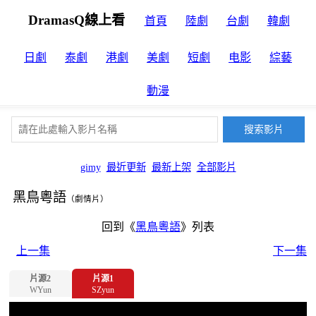
DramasQ線上看
首頁
陸劇
台劇
韓劇
日劇
泰劇
港劇
美劇
短劇
电影
綜藝
動漫
gimy
最近更新
最新上架
全部影片
黑鳥粵語
（劇情片）
回到《
黑鳥粵語
》列表
上一集
下一集
片源2
片源1
WYun
SZyun