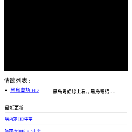
情節列表 :
黑鳥粵語 HD
黑鳥粵語線上看, , 黑鳥粵語 - -
最近更新
埃莉莎 HD中字
墜落也無妨 HD中字