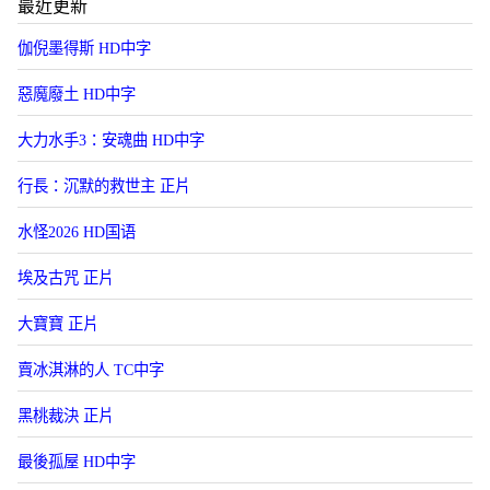
最近更新
伽倪墨得斯 HD中字
惡魔廢土 HD中字
大力水手3：安魂曲 HD中字
行長：沉默的救世主 正片
水怪2026 HD国语
埃及古咒 正片
大寶寶 正片
賣冰淇淋的人 TC中字
黑桃裁決 正片
最後孤屋 HD中字