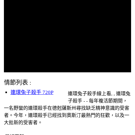
情節列表 :
連環兔子殺手 720P
連環兔子殺手線上看, , 連環兔
子殺手 - - 每年複活節期間，
一名野蠻的連環殺手在德尅薩斯州尋找缺乏精神意識的受害
者。今年，連環殺手已經找到奧斯汀最熱門的狂歡，以及一
大批新的受害者。