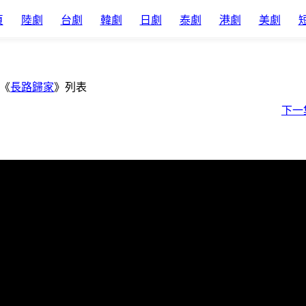
頁
陸劇
台劇
韓劇
日劇
泰劇
港劇
美劇
《
長路歸家
》列表
下一