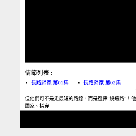
情節列表 :
長路歸家 第01集
長路歸家 第02集
但他們可不是走最短的路線，而是選擇“繞遠路”！
國家、橫穿