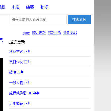
短劇
电影
綜藝
動漫
gimy
最近更新
最新上架
全部影片
集
最近更新
埃及古咒 正片
喪日少女 正片
破暗 正片
一般人物 正片
感覺就像愛 HD中字
走馬觀花 正片