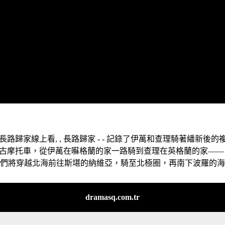
長路歸家線上看, , 長路歸家 - - 記錄了伊萬和查理騎著繙新後的
古摩托車，從伊萬在囌格蘭的家一路騎到查理在英格蘭的家——
他們將穿越北海前往斯堪的納維亞，騎至北極圈，再南下波羅的
dramasq.com.tr