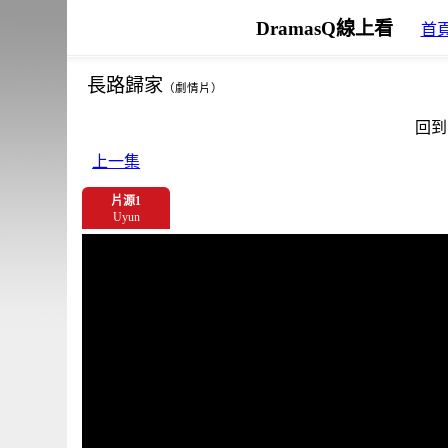
DramasQ線上看
首
長路歸家
（劇情片）
回到
上一集
片源1
Uyun