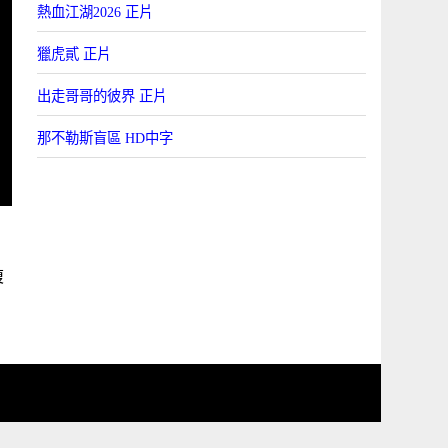
熱血江湖2026 正片
獵虎貳 正片
出走哥哥的彼界 正片
那不勒斯盲區 HD中字
複
海