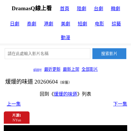
DramasQ線上看
首頁
陸劇
台劇
韓劇
日劇
泰劇
港劇
美劇
短劇
电影
綜藝
動漫
gimy
最近更新
最新上架
全部影片
煖煖的味道 20260604
（綜藝）
回到《
煖煖的味道
》列表
上一集
下一集
片源1
NYun