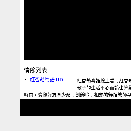
情節列表 :
紅杏劫粵語 HD
紅杏劫粵語線上看, , 紅
教子的生活平心而論也算
時間，寶隨好友李少媚﹝劉錦玲﹞相熟的舞蹈教師