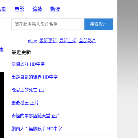
短劇
电影
綜藝
動漫
gimy
最近更新
最新上架
全部影片
集
最近更新
決鬭1971 HD中字
出走哥哥的彼界 HD中字
晚宴上的死亡 正片
最後孤屋 正片
奇怪的零食店錢天堂 正片
網內人：無臉殺手 HD中字