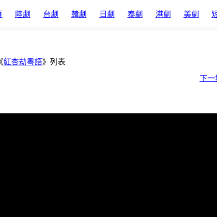
頁
陸劇
台劇
韓劇
日劇
泰劇
港劇
美劇
《
紅杏劫粵語
》列表
下一