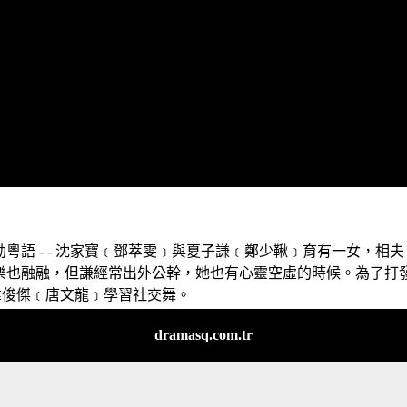
杏劫粵語 - - 沈家寶﹝鄧萃雯﹞與夏子謙﹝鄭少鞦﹞育有一女，相夫
樂也融融，但謙經常出外公幹，她也有心靈空虛的時候。為了打
韋俊傑﹝唐文龍﹞學習社交舞。
dramasq.com.tr