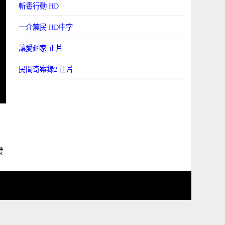
斬毒行動 HD
一介辳民 HD中字
讓愛廻家 正片
民間奇案錄2 正片
發