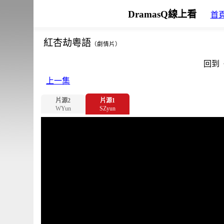
DramasQ線上看
首
紅杏劫粵語
（劇情片）
回到
上一集
片源2
片源1
WYun
SZyun