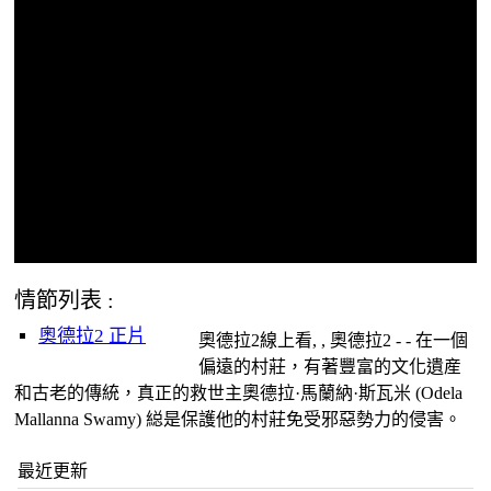
情節列表 :
奧德拉2 正片
奧德拉2線上看, , 奧德拉2 - - 在一個
偏遠的村莊，有著豐富的文化遺産
和古老的傳統，真正的救世主奧德拉·馬蘭納·斯瓦米 (Odela
Mallanna Swamy) 縂是保護他的村莊免受邪惡勢力的侵害。
最近更新