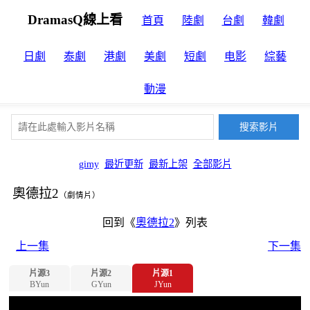
DramasQ線上看
首頁
陸劇
台劇
韓劇
日劇
泰劇
港劇
美劇
短劇
电影
綜藝
動漫
gimy
最近更新
最新上架
全部影片
奧德拉2
（劇情片）
回到《
奧德拉2
》列表
上一集
下一集
片源3
片源2
片源1
BYun
GYun
JYun