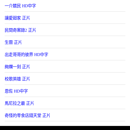
一介辳民 HD中字
讓愛廻家 正片
民間奇案錄2 正片
生霛 正片
出走哥哥的彼界 HD中字
絢爛一刻 正片
校歌英雄 正片
恩佐 HD中字
馬尼拉之最 正片
奇怪的零食店錢天堂 正片