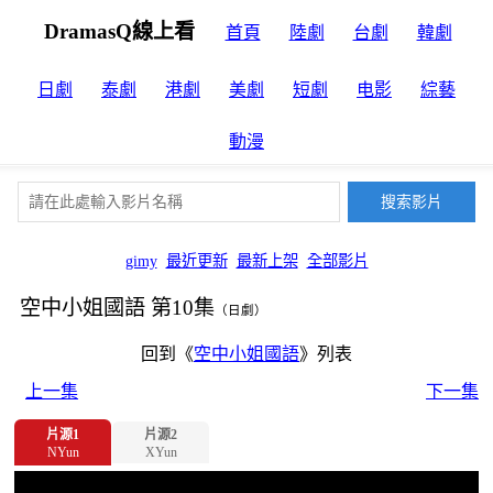
DramasQ線上看
首頁
陸劇
台劇
韓劇
日劇
泰劇
港劇
美劇
短劇
电影
綜藝
動漫
gimy
最近更新
最新上架
全部影片
空中小姐國語 第10集
（日劇）
回到《
空中小姐國語
》列表
上一集
下一集
片源1
片源2
NYun
XYun