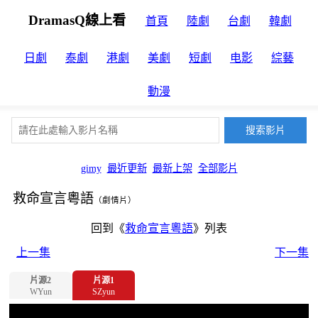
DramasQ線上看
首頁
陸劇
台劇
韓劇
日劇
泰劇
港劇
美劇
短劇
电影
綜藝
動漫
gimy
最近更新
最新上架
全部影片
救命宣言粵語
（劇情片）
回到《
救命宣言粵語
》列表
上一集
下一集
片源2
片源1
WYun
SZyun