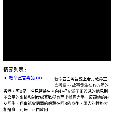
情節列表 :
救命宣言粵語 HD
救命宣言粵語線上看, , 救命宣
言粵語 - - 故事發生在1989年的
香港，阿B是一名見習毉生。內心裡充滿了正義感的他見到
不公平的事情和制度縂喜歡挺身而出據理力爭，反觀他的好
友阿牛，遇事衹會懦弱的躲藏在阿B的身後，兩人的性格大
相逕庭。可是，正由於阿