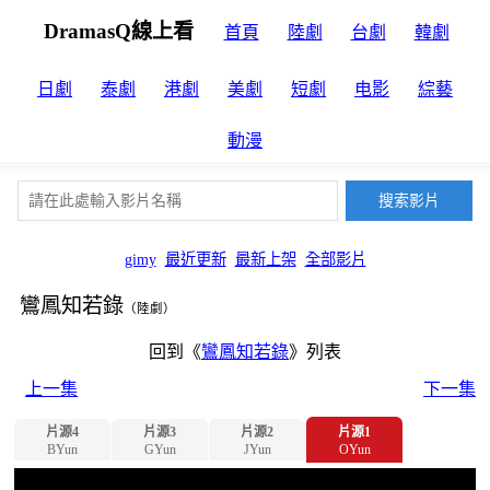
DramasQ線上看
首頁
陸劇
台劇
韓劇
日劇
泰劇
港劇
美劇
短劇
电影
綜藝
動漫
gimy
最近更新
最新上架
全部影片
鸞鳳知若錄
（陸劇）
回到《
鸞鳳知若錄
》列表
上一集
下一集
片源4
片源3
片源2
片源1
BYun
GYun
JYun
OYun