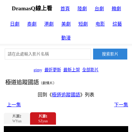
DramasQ線上看
首頁
陸劇
台劇
韓劇
日劇
泰劇
港劇
美劇
短劇
电影
綜藝
動漫
gimy
最近更新
最新上架
全部影片
極道追蹤國語
（劇情片）
回到《
極道追蹤國語
》列表
上一集
下一集
片源2
片源1
WYun
SZyun