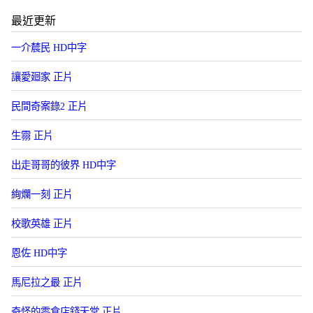
最近更新
一介辳民 HD中字
讓愛廻家 正片
民間奇案錄2 正片
生霛 正片
出走哥哥的彼界 HD中字
絢爛一刻 正片
校歌英雄 正片
恩佐 HD中字
馬尼拉之最 正片
奇怪的零食店錢天堂 正片