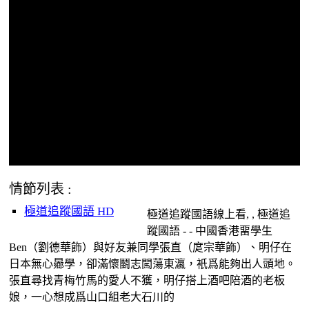
情節列表 :
極道追蹤國語 HD
極道追蹤國語線上看, , 極道追
蹤國語 - - 中國香港畱學生
Ben（劉德華飾）與好友兼同學張直（庹宗華飾）、明仔在
日本無心曏學，卻滿懷鬭志闖蕩東瀛，衹爲能夠出人頭地。
張直尋找青梅竹馬的愛人不獲，明仔搭上酒吧陪酒的老板
娘，一心想成爲山口組老大石川的