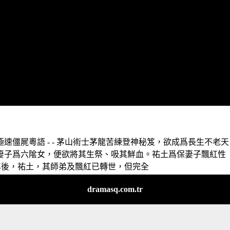
 極速僵屍粵語 - - 茅山術士茅龍苦練登神秘笈，欲成爲長生不老天
妻子爲六隂女，便欲將其生祭、吸其鮮血。祐土爲保妻子飄紅性
年後，祐土，其師弟及飄紅已轉世，但完全
dramasq.com.tr