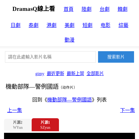
DramasQ線上看
首頁
陸劇
台劇
韓劇
日劇
泰劇
港劇
美劇
短劇
电影
綜藝
動漫
gimy
最近更新
最新上架
全部影片
機動部隊—警例國語
（动作片）
回到《
機動部隊—警例國語
》列表
上一集
下一集
片源2
片源1
WYun
SZyun