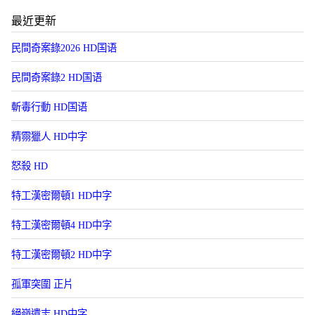
最近更新
民間奇案錄2026 HD国语
民間奇案錄2 HD国语
斬毒行動 HD国语
精霛獵人 HD中字
怒殺 HD
特工漢密爾頓1 HD中字
特工漢密爾頓4 HD中字
特工漢密爾頓2 HD中字
孤軍突圍 正片
絕嶺遺志 HD中字