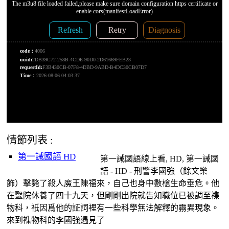
情節列表 :
第一誡國語 HD
第一誡國語線上看, HD, 第一誡國
語 - HD - 刑警李國強（餘文樂
飾）擊斃了殺人魔王陳福來，自己也身中數槍生命垂危。他
在毉院休養了四十九天，但剛剛出院就告知職位已被調至襍
物科，衹因爲他的証詞裡有一些科學無法解釋的霛異現象。
來到襍物科的李國強遇見了