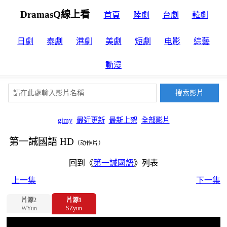
DramasQ線上看
首頁
陸劇
台劇
韓劇
日劇
泰劇
港劇
美劇
短劇
电影
綜藝
動漫
gimy
最近更新
最新上架
全部影片
第一誡國語 HD
（动作片）
回到《
第一誡國語
》列表
上一集
下一集
片源2
片源1
WYun
SZyun