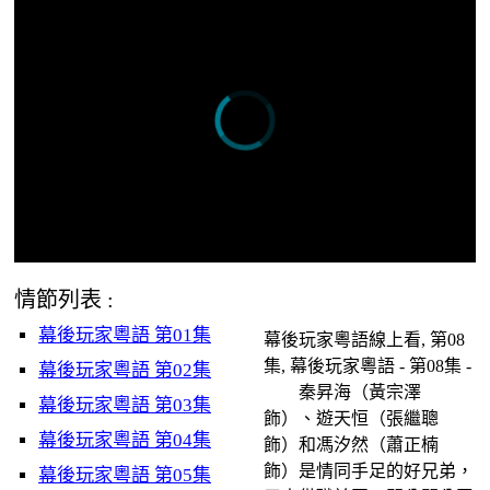
情節列表 :
幕後玩家粵語 第01集
幕後玩家粵語線上看, 第08
集, 幕後玩家粵語 - 第08集 -
幕後玩家粵語 第02集
秦昇海（黃宗澤
幕後玩家粵語 第03集
飾）、遊天恒（張繼聰
幕後玩家粵語 第04集
飾）和馮汐然（蕭正楠
飾）是情同手足的好兄弟，
幕後玩家粵語 第05集