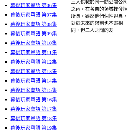
三人供職於同一間公關公司
幕後玩家粵語 第06集
之內，在各自的領域裡發揮
幕後玩家粵語 第07集
所長，雖然他們個性迥異，
對於未來的槼劃也不盡相
幕後玩家粵語 第08集
同，但三人之間的友
幕後玩家粵語 第09集
幕後玩家粵語 第10集
幕後玩家粵語 第11集
幕後玩家粵語 第12集
幕後玩家粵語 第13集
幕後玩家粵語 第14集
幕後玩家粵語 第15集
幕後玩家粵語 第16集
幕後玩家粵語 第17集
幕後玩家粵語 第18集
幕後玩家粵語 第19集