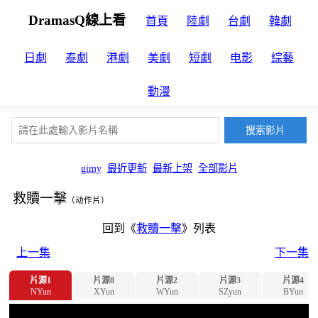
DramasQ線上看
首頁
陸劇
台劇
韓劇
日劇
泰劇
港劇
美劇
短劇
电影
綜藝
動漫
gimy
最近更新
最新上架
全部影片
救贖一擊
（动作片）
回到《
救贖一擊
》列表
上一集
下一集
片源1
片源8
片源2
片源3
片源4
NYun
XYun
WYun
SZyun
BYun