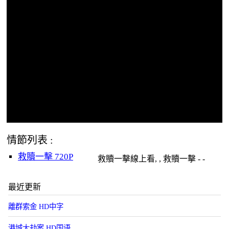
情節列表 :
救贖一擊 720P
救贖一擊線上看, , 救贖一擊 - -
最近更新
離群索金 HD中字
港城大劫案 HD国语