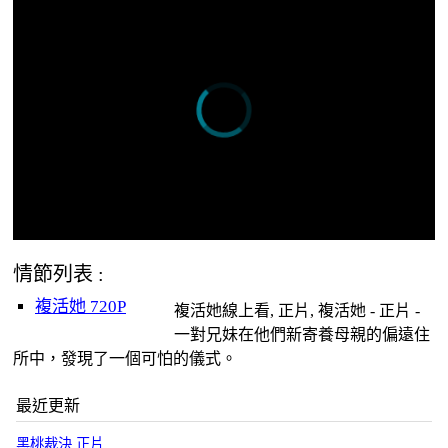
情節列表 :
複活她 720P
複活她線上看, 正片, 複活她 - 正片 -
一對兄妹在他們新寄養母親的偏遠住
所中，發現了一個可怕的儀式。
最近更新
黑桃裁決 正片