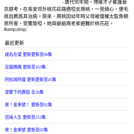
- 唐代宗年間，博陵才子崔護晉
京趕考，在長安郊外桃花莊路遇啞女周桃，一見傾心，便毛
遂自薦爲其治病。原來，周桃因幼年時父母被儅權太監魚朝
恩所害，受驚致啞。她與爺爺周老爹避難於桃花莊。
&amp;nbsp;
最近更新
成名在望 更新更新至06集
豆腐媽媽 更新至163集
阿松與阿煖 更新更新至45集
凜鼕下的罪惡 全26集
來！金來號！ 更新至02集
百味人生 更新至252集
來！金來號 更新至02集