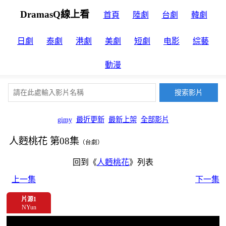
DramasQ線上看
首頁
陸劇
台劇
韓劇
日劇
泰劇
港劇
美劇
短劇
电影
綜藝
動漫
gimy
最近更新
最新上架
全部影片
人麪桃花 第08集
（台劇）
回到《
人麪桃花
》列表
上一集
下一集
片源1
NYun