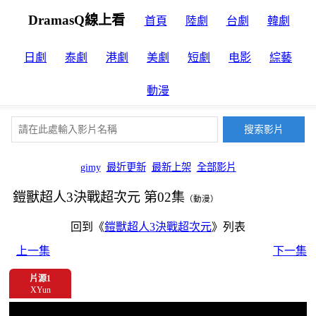
DramasQ線上看
首頁
陸劇
台劇
韓劇
日劇
泰劇
港劇
美劇
短劇
电影
綜藝
動漫
gimy
最近更新
最新上架
全部影片
鎧獸超人3決戰超次元 第02集
（動漫）
回到《
鎧獸超人3決戰超次元
》列表
上一集
下一集
片源1
XYun