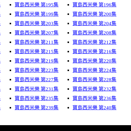
集
寶島西米樂 第195集
寶島西米樂 第196集
集
寶島西米樂 第199集
寶島西米樂 第200集
集
寶島西米樂 第203集
寶島西米樂 第204集
集
寶島西米樂 第207集
寶島西米樂 第208集
集
寶島西米樂 第211集
寶島西米樂 第212集
集
寶島西米樂 第215集
寶島西米樂 第216集
集
寶島西米樂 第219集
寶島西米樂 第220集
集
寶島西米樂 第223集
寶島西米樂 第224集
集
寶島西米樂 第227集
寶島西米樂 第228集
集
寶島西米樂 第231集
寶島西米樂 第232集
集
寶島西米樂 第235集
寶島西米樂 第236集
集
寶島西米樂 第239集
寶島西米樂 第240集