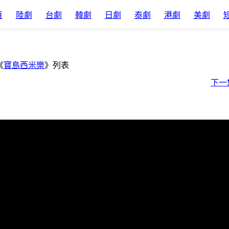
頁
陸劇
台劇
韓劇
日劇
泰劇
港劇
美劇
《
寶島西米樂
》列表
下一