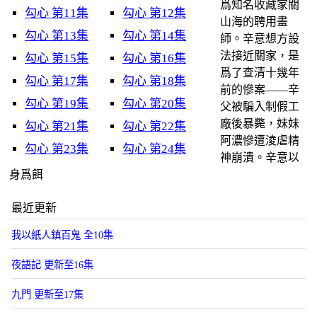
爲知名收藏家關
​勾心​ 第11集
​勾心​ 第12集
山海的聘用畫
​勾心​ 第13集
​勾心​ 第14集
師。辛意想方設
法接近關家，是
​勾心​ 第15集
​勾心​ 第16集
爲了查清十幾年
​勾心​ 第17集
​勾心​ 第18集
前的慘案——辛
​勾心​ 第19集
​勾心​ 第20集
父被騙入制假工
廠後暴斃，妹妹
​勾心​ 第21集
​勾心​ 第22集
阿濃慘遭淩虐精
​勾心​ 第23集
​勾心​ 第24集
神崩潰。辛意以
身爲餌
最近更新
我以紙人鎮百鬼 全10集
夜語記 更新至16集
九門 更新至17集