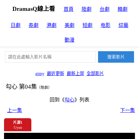
DramasQ線上看
首頁
陸劇
台劇
韓劇
日劇
泰劇
港劇
美劇
短劇
电影
綜藝
動漫
gimy
最近更新
最新上架
全部影片
​勾心​ 第04集
（陸劇）
回到《
​勾心​
》列表
上一集
下一集
片源1
Uyun