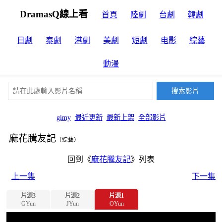
DramasQ線上看
首頁
陸劇
台劇
韓劇
日劇
泰劇
港劇
美劇
短劇
电影
綜藝
動漫
gimy
最近更新
最新上架
全部影片
麻花騰友記
（綜藝）
回到《
麻花騰友記
》列表
上一集
下一集
片源3
片源2
片源1
GYun
JYun
OYun