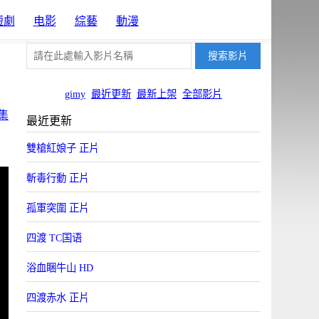
短劇
电影
綜藝
動漫
gimy
最近更新
最新上架
全部影片
集
最近更新
雙槍紅娘子 正片
斬毒行動 正片
孤軍突圍 正片
四渡 TC国语
浴血睏牛山 HD
四渡赤水 正片