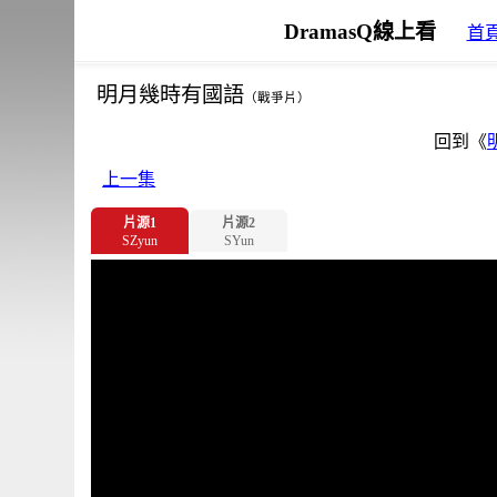
DramasQ線上看
首
明月幾時有國語
（戰爭片）
回到《
上一集
片源1
片源2
SZyun
SYun