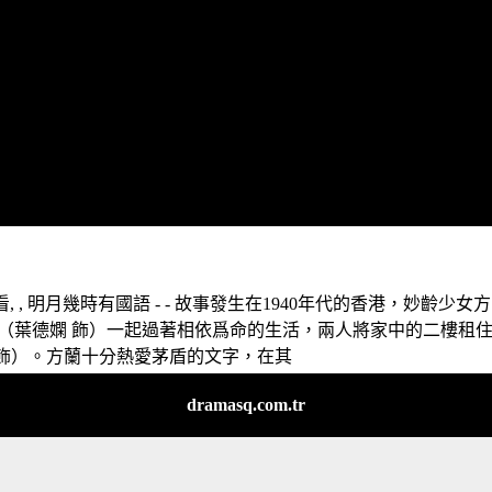
 , 明月幾時有國語 - - 故事發生在1940年代的香港，妙齡少女方
親（葉德嫻 飾）一起過著相依爲命的生活，兩人將家中的二樓租
 飾）。方蘭十分熱愛茅盾的文字，在其
dramasq.com.tr