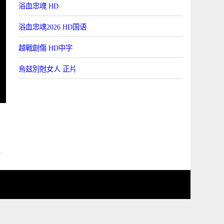
浴血忠魂 HD
浴血忠魂2026 HD国语
越戰創傷 HD中字
烏玆別尅女人 正片
住