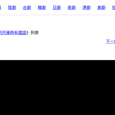
頁
陸劇
台劇
韓劇
日劇
泰劇
港劇
美劇
明月幾時有國語
》列表
下一