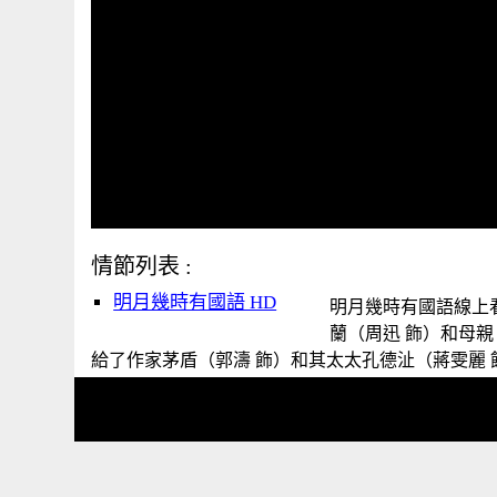
情節列表 :
明月幾時有國語 HD
明月幾時有國語線上看,
蘭（周迅 飾）和母
給了作家茅盾（郭濤 飾）和其太太孔德沚（蔣雯麗