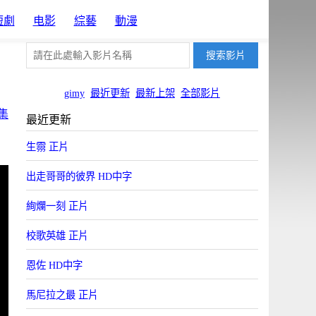
短劇
电影
綜藝
動漫
gimy
最近更新
最新上架
全部影片
集
最近更新
生霛 正片
出走哥哥的彼界 HD中字
絢爛一刻 正片
校歌英雄 正片
恩佐 HD中字
馬尼拉之最 正片