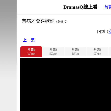
DramasQ線上看
首
有病才會喜歡你
（劇情片）
回到《
上一集
片源1
片源2
片源6
片源5
WYun
SZyun
BYun
GYun