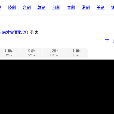
頁
陸劇
台劇
韓劇
日劇
泰劇
港劇
美劇
有病才會喜歡你
》列表
下一
片源4
片源3
片源7
片源8
JYun
SYun
OYun
Uyun