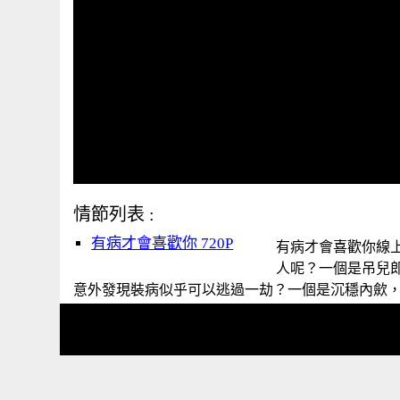
情節列表 :
有病才會喜歡你 720P
有病才會喜歡你線上看
人呢？一個是吊兒
意外發現裝病似乎可以逃過一劫？一個是沉穩內歛，