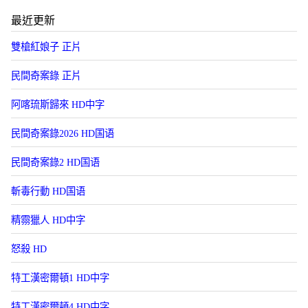
最近更新
雙槍紅娘子 正片
民間奇案錄 正片
阿喀琉斯歸來 HD中字
民間奇案錄2026 HD国语
民間奇案錄2 HD国语
斬毒行動 HD国语
精霛獵人 HD中字
怒殺 HD
特工漢密爾頓1 HD中字
特工漢密爾頓4 HD中字