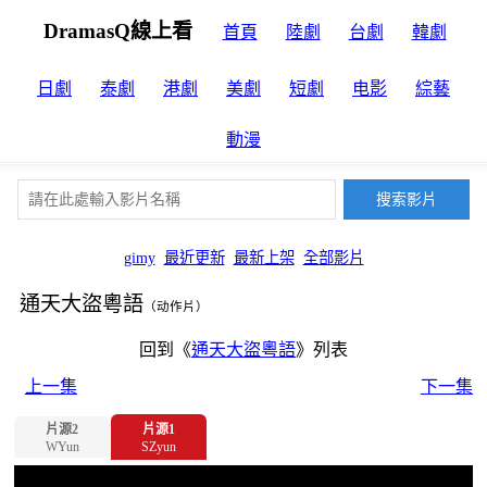
DramasQ線上看
首頁
陸劇
台劇
韓劇
日劇
泰劇
港劇
美劇
短劇
电影
綜藝
動漫
gimy
最近更新
最新上架
全部影片
通天大盜粵語
（动作片）
回到《
通天大盜粵語
》列表
上一集
下一集
片源2
片源1
WYun
SZyun