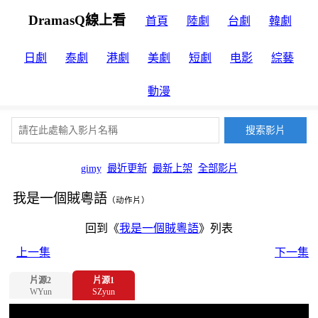
DramasQ線上看
首頁
陸劇
台劇
韓劇
日劇
泰劇
港劇
美劇
短劇
电影
綜藝
動漫
gimy
最近更新
最新上架
全部影片
我是一個賊粵語
（动作片）
回到《
我是一個賊粵語
》列表
上一集
下一集
片源2
片源1
WYun
SZyun