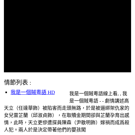
情節列表 :
我是一個賊粵語 HD
我是一個賊粵語線上看, , 我
是一個賊粵語 - - 劇情講述高
天立（任達華飾）被陷害而走頭無路，於是被逼綁架仇家的
女兒雷芷蘭（邱淑貞飾），在取贖金期間卻與芷蘭孕育出感
情，此時，天立更慘遭探員陳森（尹敭明飾）嫁禍而成爲殺
人犯。兩人於是決定帶著他們的嬰孩闖