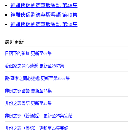
神雕俠侶劉德華版粵語 第48集
神雕俠侶劉德華版粵語 第49集
神雕俠侶劉德華版粵語 第50集
最近更新
日落下的彩虹 更新至07集
愛廻家之開心速遞 更新至2867集
愛·廻家之開心速遞 更新至第2867集
非份之罪國語 更新至25集
非份之罪粵語 更新至25集
非份之罪（普通話） 更新至25集完结
非份之罪（粵語） 更新至25集完结