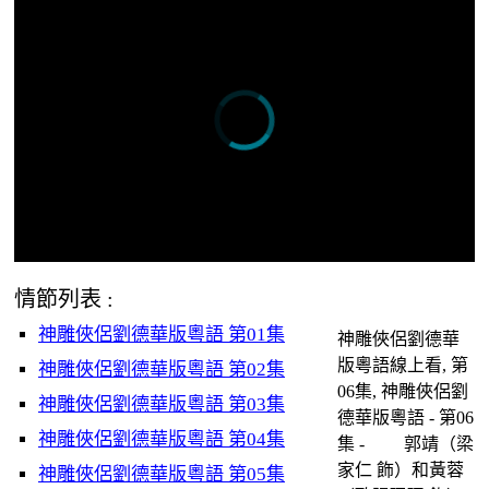
情節列表 :
神雕俠侶劉德華版粵語 第01集
神雕俠侶劉德華
版粵語線上看, 第
神雕俠侶劉德華版粵語 第02集
06集, 神雕俠侶劉
神雕俠侶劉德華版粵語 第03集
德華版粵語 - 第06
神雕俠侶劉德華版粵語 第04集
集 - 郭靖（梁
家仁 飾）和黃蓉
神雕俠侶劉德華版粵語 第05集