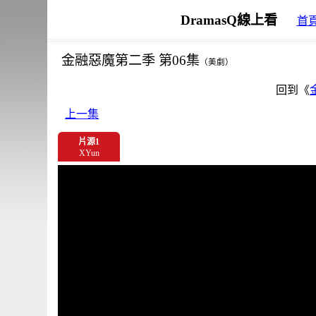
DramasQ線上看
首
金融惡魔第二季 第06集
（美劇）
回到《
上一集
片源1
XYun