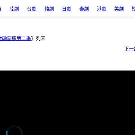
頁
陸劇
台劇
韓劇
日劇
泰劇
港劇
美劇
金融惡魔第二季
》列表
下一