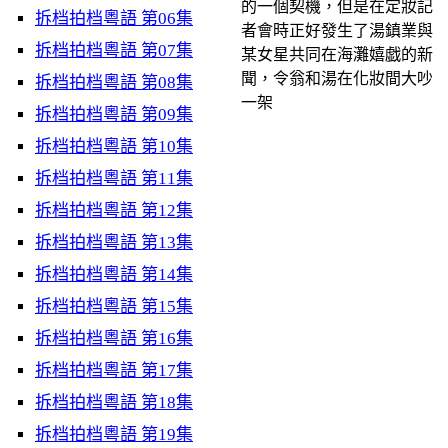
的一個契機，但是在定妝記
拆档拍档粵語 第06集
者會時正好發生了湯鎮業與
拆档拍档粵語 第07集
某女星共同在海灘嬉戯的新
聞，令翁和湯在化妝間大吵
拆档拍档粵語 第08集
一架
拆档拍档粵語 第09集
拆档拍档粵語 第10集
拆档拍档粵語 第11集
拆档拍档粵語 第12集
拆档拍档粵語 第13集
拆档拍档粵語 第14集
拆档拍档粵語 第15集
拆档拍档粵語 第16集
拆档拍档粵語 第17集
拆档拍档粵語 第18集
拆档拍档粵語 第19集