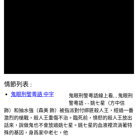
情節列表 :
鬼眼刑警粵語 中字
鬼眼刑警粵語線上看, , 鬼眼刑
警粵語 - - 姚七星（方中信
飾）和抽水強（森美 飾）被指派對付綁匪殺人王，經過一番
激烈的槍戰，殺人王重傷不治。臨死前，憤怒的殺人王放出
話來，說做鬼也不會放過姚七星。姚七星的血液裡流淌著特
殊的基因，身爲家中老七，他