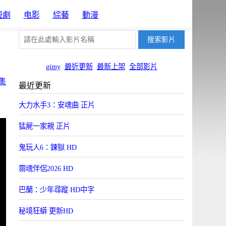
短劇
电影
綜藝
動漫
gimy
最近更新
最新上架
全部影片
集
最近更新
大力水手3：安魂曲 正片
猛屍一家親 正片
鬼玩人6：鍊獄 HD
霛魂伴侶2026 HD
巴蘭：少年尋蹤 HD中字
秘境狂蟒 更新HD