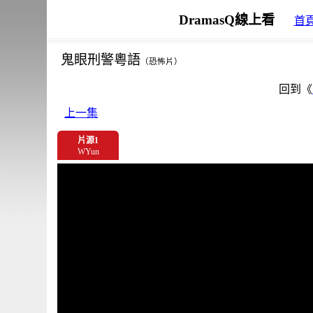
DramasQ線上看
首
鬼眼刑警粵語
（恐怖片）
回到《
上一集
片源1
WYun