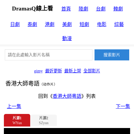
DramasQ線上看
首頁
陸劇
台劇
韓劇
日劇
泰劇
港劇
美劇
短劇
电影
綜藝
動漫
gimy
最近更新
最新上架
全部影片
香港大師粵語
（动作片）
回到《
香港大師粵語
》列表
上一集
下一集
片源1
片源2
WYun
SZyun