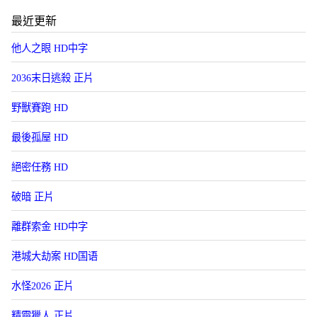
最近更新
他人之眼 HD中字
2036末日逃殺 正片
野獸賽跑 HD
最後孤屋 HD
絕密任務 HD
破暗 正片
離群索金 HD中字
港城大劫案 HD国语
水怪2026 正片
精霛獵人 正片