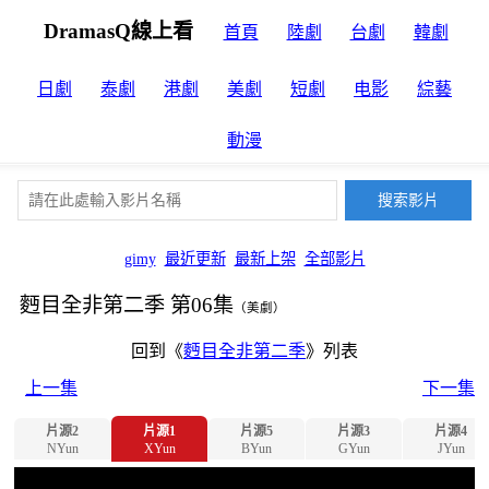
DramasQ線上看
首頁
陸劇
台劇
韓劇
日劇
泰劇
港劇
美劇
短劇
电影
綜藝
動漫
gimy
最近更新
最新上架
全部影片
麪目全非第二季 第06集
（美劇）
回到《
麪目全非第二季
》列表
上一集
下一集
片源2
片源1
片源5
片源3
片源4
NYun
XYun
BYun
GYun
JYun